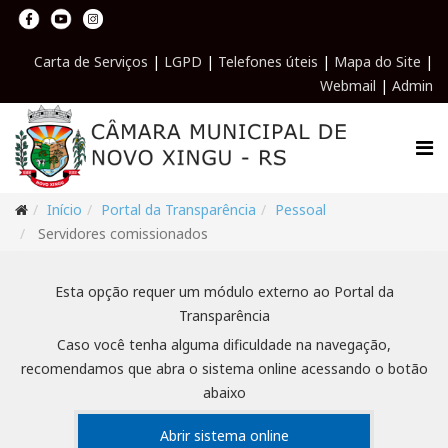
Carta de Serviços
|
LGPD
|
Telefones úteis
|
Mapa do Site
|
Webmail
|
Admin
Início
Portal da Transparência
Pessoal
Servidores comissionados
Esta opção requer um módulo externo ao Portal da
Transparência
Caso você tenha alguma dificuldade na navegação,
recomendamos que abra o sistema online acessando o botão
abaixo
Abrir sistema online