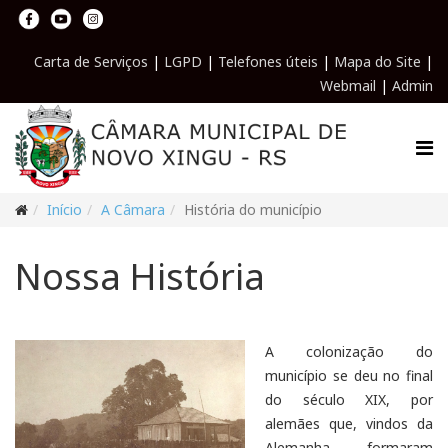
Carta de Serviços
|
LGPD
|
Telefones úteis
|
Mapa do Site
|
Webmail
|
Admin
Início
A Câmara
História do município
Nossa História
A colonização do
município se deu no final
do século XIX, por
alemães que, vindos da
Alemanha, formaram