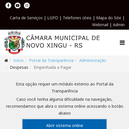
Carta de Serviços
|
LGPD
|
Telefones úteis
|
Mapa do Site
|
Webmail
|
Admin
Início
Portal da Transparência
Administração
Despesas
Empenhada a Pagar
Esta opção requer um módulo externo ao Portal da
Transparência
Caso você tenha alguma dificuldade na navegação,
recomendamos que abra o sistema online acessando o botão
abaixo
Abrir sistema online