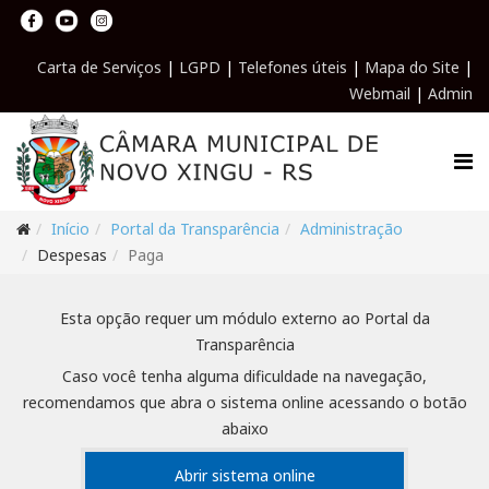
Carta de Serviços
|
LGPD
|
Telefones úteis
|
Mapa do Site
|
Webmail
|
Admin
Início
Portal da Transparência
Administração
Despesas
Paga
Esta opção requer um módulo externo ao Portal da
Transparência
Caso você tenha alguma dificuldade na navegação,
recomendamos que abra o sistema online acessando o botão
abaixo
Abrir sistema online