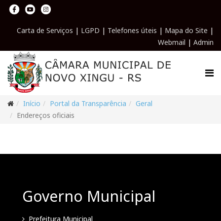
Carta de Serviços
|
LGPD
|
Telefones úteis
|
Mapa do Site
|
Webmail
|
Admin
Início
Portal da Transparência
Geral
Endereços oficiais
Governo Municipal
Prefeitura Municipal