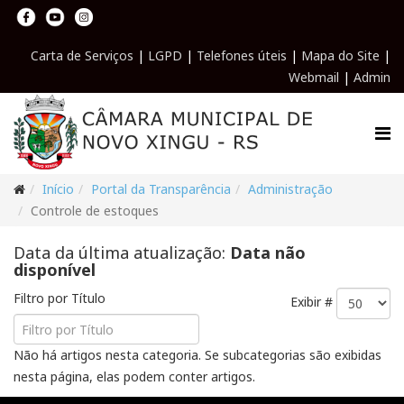
Carta de Serviços
|
LGPD
|
Telefones úteis
|
Mapa do Site
|
Webmail
|
Admin
Início
Portal da Transparência
Administração
Controle de estoques
Data da última atualização:
Data não
disponível
Filtro por Título
Exibir #
Não há artigos nesta categoria. Se subcategorias são exibidas
nesta página, elas podem conter artigos.