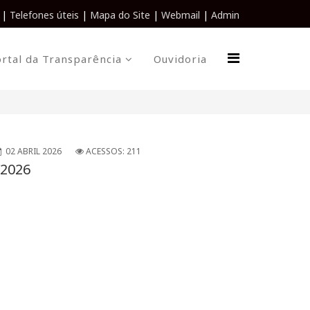
|
Telefones úteis
|
Mapa do Site
|
Webmail
|
Admin
rtal da Transparência
Ouvidoria
02 ABRIL 2026
ACESSOS: 211
/2026