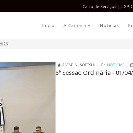
Carta de Serviços
|
LGPD
Início
A Câmara
Notícias
Po
/2026
RAFAELA - SOFTSUL
NOTICIAS
5ª Sessão Ordinária - 01/04